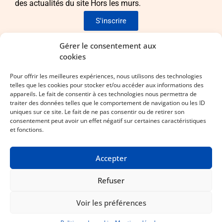
des actualités du site Hors les murs.
S'inscrire
Envie de nous rejoindre ?
Gérer le consentement aux
cookies
Pour apporter vos idées et vos compétences !
Pour offrir les meilleures expériences, nous utilisons des technologies
telles que les cookies pour stocker et/ou accéder aux informations des
Laissez-nous vos coordonnées !
appareils. Le fait de consentir à ces technologies nous permettra de
traiter des données telles que le comportement de navigation ou les ID
uniques sur ce site. Le fait de ne pas consentir ou de retirer son
consentement peut avoir un effet négatif sur certaines caractéristiques
et fonctions.
Accepter
Mentions légales
Statuts
CGV
Espace membre
Linkedin
Refuser
Copyright © Hors les murs – Conception et réalisation
Ôclickô
Voir les préférences