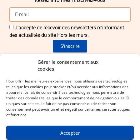
Restez informés ! inscrivez-vous
J’accepte de recevoir des newsletters m’informant
des actualités du site Hors les murs.
S'inscrire
Envie de nous rejoindre ?
Gérer le consentement aux
cookies
Pour apporter vos idées et vos compétences !
Pour offrir les meilleures expériences, nous utilisons des technologies
telles que les cookies pour stocker et/ou accéder aux informations des
Laissez-nous vos coordonnées !
appareils. Le fait de consentir à ces technologies nous permettra de
traiter des données telles que le comportement de navigation ou les ID
uniques sur ce site. Le fait de ne pas consentir ou de retirer son
consentement peut avoir un effet négatif sur certaines caractéristiques
et fonctions.
Accepter
Mentions légales
Statuts
CGV
Espace membre