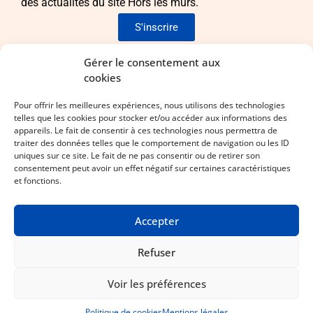
des actualités du site Hors les murs.
S'inscrire
Envie de nous rejoindre ?
Gérer le consentement aux
cookies
Pour apporter vos idées et vos compétences !
Pour offrir les meilleures expériences, nous utilisons des technologies
telles que les cookies pour stocker et/ou accéder aux informations des
Laissez-nous vos coordonnées !
appareils. Le fait de consentir à ces technologies nous permettra de
traiter des données telles que le comportement de navigation ou les ID
uniques sur ce site. Le fait de ne pas consentir ou de retirer son
consentement peut avoir un effet négatif sur certaines caractéristiques
et fonctions.
Accepter
Mentions légales
Statuts
CGV
Espace membre
Linkedin
Refuser
Copyright © Hors les murs – Conception et réalisation
Ôclickô
Voir les préférences
Politique de cookies
Mentions légales