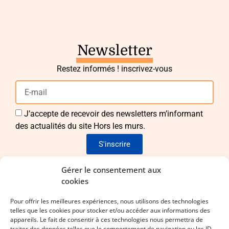
Newsletter
Restez informés ! inscrivez-vous
J’accepte de recevoir des newsletters m’informant
des actualités du site Hors les murs.
S'inscrire
Envie de nous rejoindre ?
Gérer le consentement aux
cookies
Pour apporter vos idées et vos compétences !
Pour offrir les meilleures expériences, nous utilisons des technologies
telles que les cookies pour stocker et/ou accéder aux informations des
Laissez-nous vos coordonnées !
appareils. Le fait de consentir à ces technologies nous permettra de
traiter des données telles que le comportement de navigation ou les ID