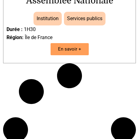
Assemblée Nationale
Institution
,
Services publics
Durée :
1H30
Région:
Île de France
En savoir +