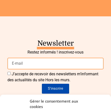
Newsletter
Restez informés ! inscrivez-vous
J’accepte de recevoir des newsletters m’informant
des actualités du site Hors les murs.
S'inscrire
Envie de nous rejoindre ?
Gérer le consentement aux
cookies
Pour apporter vos idées et vos compétences !