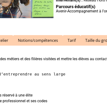
Intervenant(s) :
Réseau Hors 
Parcours éducatif(s)
Avenir-Accompagnement à l'or
elier
Notions/compétences
Tarif
Taille du g
es métiers et des filières visitées et mettre les élèves au conta
éservé à une élite
e professionnel et ses codes