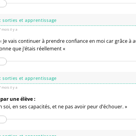
e
: sorties et apprentissage
 mois il y a
 «
Je vais continuer à prendre confiance en moi car grâce à au
onne que j’étais réellement «
e
: sorties et apprentissage
 mois il y a
par une élève :
 en soi, en ses capacités, et ne pas avoir peur d’échouer. »
e