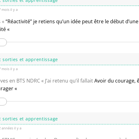
: sorties et apprentissage
 mois il y a
s «
“Réactivité” je retiens qu’un idée peut être le début d’une
ité «
e
: sorties et apprentissage
 mois il y a
ves en BTS NDRC « J’ai retenu qu’il fallait
Avoir du courage, ê
urager «
e
: sorties et apprentissage
 années il y a