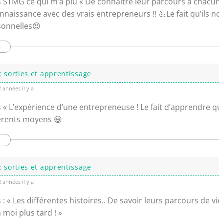
s STMG ce qui m’a plu « De connaître leur parcours à chacun
nnaissance avec des vrais entrepreneurs !! 💪Le fait qu’ils n
sonnelles😍
e
: sorties et apprentissage
 années il y a
s «
L’expérience d’une entrepreneuse ! Le fait d’apprendre q
férents moyens 😃
e
: sorties et apprentissage
 années il y a
 : « Les différentes histoires.. De savoir leurs parcours de v
 moi plus tard ! »