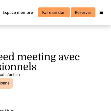
Espace membre
Faire un don
Réserver
peed meeting avec
sionnels
satisfaction
ionnel