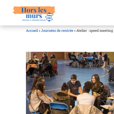
Accueil
»
Journées de rentrée
»
Atelier : speed meeting