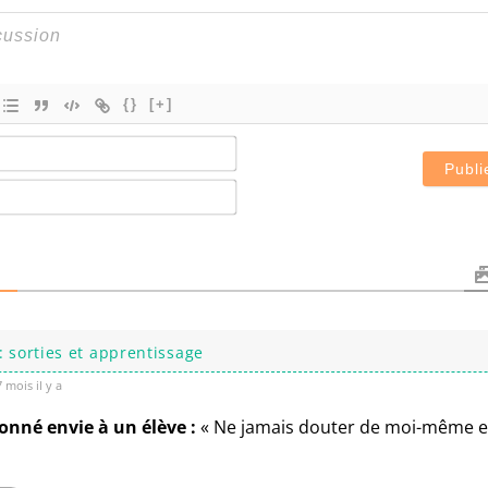
{}
[+]
Nom*
E-
mail*
S
: sorties et apprentissage
 mois il y a
donné envie à un élève :
« Ne jamais douter de moi-même et