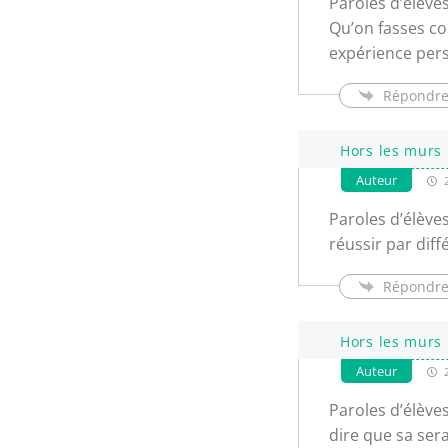
Paroles d’élève
Qu’on fasses co
expérience per
Répondr
Hors les murs 
Auteur
2
Paroles d’élève
réussir par dif
Répondr
Hors les murs 
Auteur
2
Paroles d’élèves
dire que sa sera