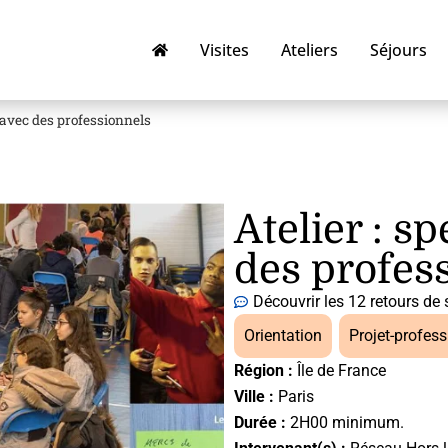
Visites
Ateliers
Séjours
 avec des professionnels
Atelier : s
des profes
Découvrir les 12 retours de 
Orientation
,
Projet-profess
Région :
Île de France
Ville :
Paris
Durée :
2H00 minimum.