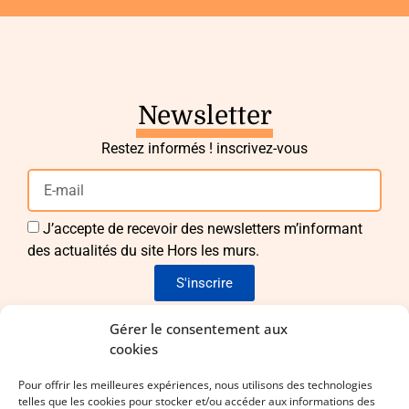
Newsletter
Restez informés ! inscrivez-vous
J’accepte de recevoir des newsletters m’informant
des actualités du site Hors les murs.
S'inscrire
Envie de nous rejoindre ?
Gérer le consentement aux
cookies
Pour apporter vos idées et vos compétences !
Pour offrir les meilleures expériences, nous utilisons des technologies
telles que les cookies pour stocker et/ou accéder aux informations des
Laissez-nous vos coordonnées !