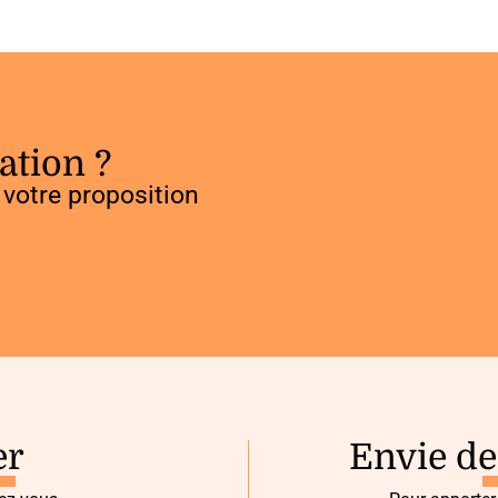
ation ?
votre proposition
er
Envie de