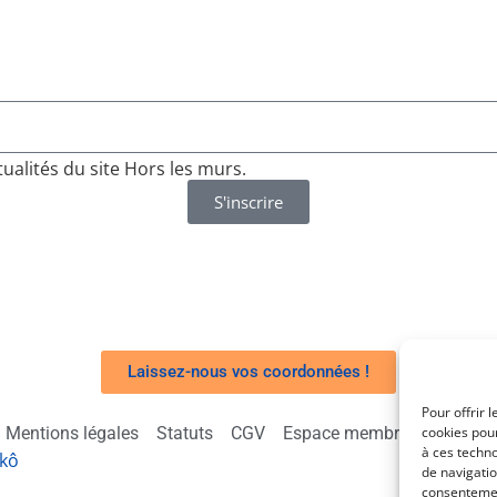
ualités du site Hors les murs.
S'inscrire
Laissez-nous vos coordonnées !
Pour offrir 
Mentions légales
Statuts
CGV
Espace membre
cookies pour
Linkedin
à ces techn
ckô
de navigatio
consentement