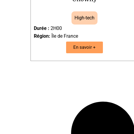
High-tech
Durée :
2H00
Région:
Île de France
En savoir +