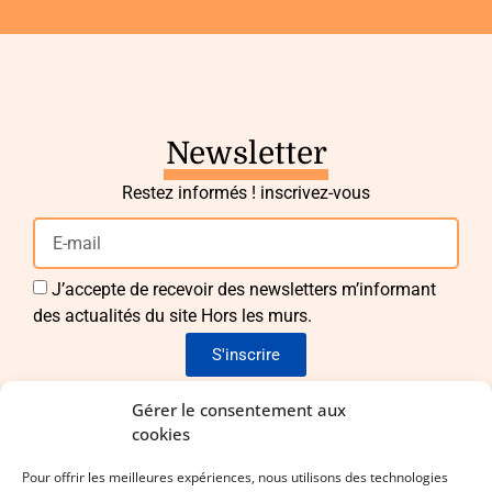
Newsletter
Restez informés ! inscrivez-vous
J’accepte de recevoir des newsletters m’informant
des actualités du site Hors les murs.
S'inscrire
Envie de nous rejoindre ?
Gérer le consentement aux
cookies
Pour apporter vos idées et vos compétences !
Pour offrir les meilleures expériences, nous utilisons des technologies