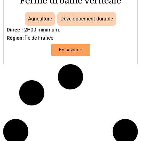
Ferme urbaine verticale
Agriculture
,
Développement durable
Durée :
2H00 minimum.
Région:
Île de France
En savoir +