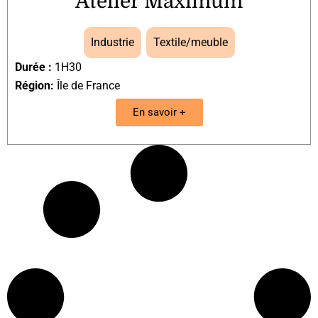
Atelier Maximum
Industrie
,
Textile/meuble
Durée :
1H30
Région:
Île de France
En savoir +