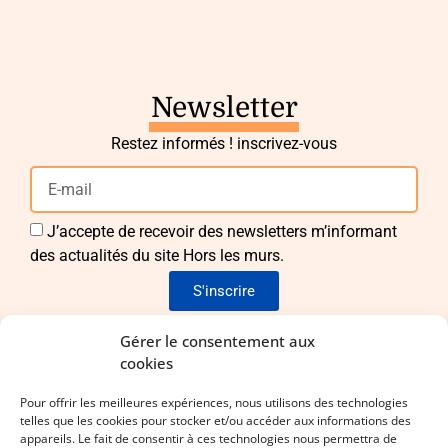
Newsletter
Restez informés ! inscrivez-vous
J’accepte de recevoir des newsletters m’informant
des actualités du site Hors les murs.
S'inscrire
Envie de nous rejoindre ?
Gérer le consentement aux
cookies
Pour apporter vos idées et vos compétences !
Pour offrir les meilleures expériences, nous utilisons des technologies
telles que les cookies pour stocker et/ou accéder aux informations des
Laissez-nous vos coordonnées !
appareils. Le fait de consentir à ces technologies nous permettra de