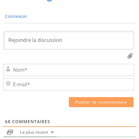
Connexion
N
E-
ma
68
COMMENTAIRES
Le plus récent