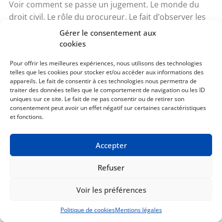
Voir comment se passe un jugement. Le monde du
droit civil. Le rôle du procureur. Le fait d’observer les
salles d’audiences et les audiences. Regarder des
Gérer le consentement aux
jugements. Comment les juges travaillent. Le
cookies
fonctionnement d’une audience. Le langage, la manière
Pour offrir les meilleures expériences, nous utilisons des technologies
dont un（e）avocat（e）parle.
telles que les cookies pour stocker et/ou accéder aux informations des
appareils. Le fait de consentir à ces technologies nous permettra de
Répondre
traiter des données telles que le comportement de navigation ou les ID
uniques sur ce site. Le fait de ne pas consentir ou de retirer son
consentement peut avoir un effet négatif sur certaines caractéristiques
B'zioui Yasmine
et fonctions.
1 année il y a
Accepter
J’aime bien regarder et savoir ce que les coupables on
fait.
Refuser
Répondre
Voir les préférences
silène Guernalec
Politique de cookies
Mentions légales